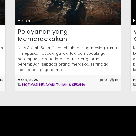
Editor
E
Pelayanan yang
Memerdekakan
an
Nats Alkitab Setia: "Hendahlah masing-masing kamu
N
melepaskan budaknya laki-laki dan budaknya
k
perempuan, orang Ibrani atau orang Ibrani
a
perempuan, sebagai orang merdeka, sehingga
b
tidak ada lagi yang me...
k
14
Mar 8, 2026
0
111
M
MOTIVASI MELAYANI TUHAN & SESAMA