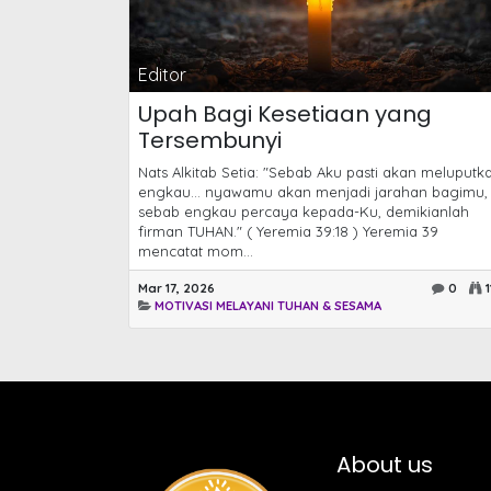
Editor
Upah Bagi Kesetiaan yang
Tersembunyi
Nats Alkitab Setia: "Sebab Aku pasti akan meluputk
engkau... nyawamu akan menjadi jarahan bagimu,
sebab engkau percaya kepada-Ku, demikianlah
firman TUHAN." ( Yeremia 39:18 ) Yeremia 39
mencatat mom...
Mar 17, 2026
0
1
MOTIVASI MELAYANI TUHAN & SESAMA
About us