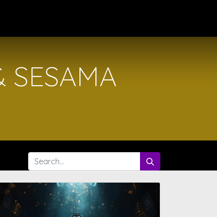
rses
Contact us
& SESAMA