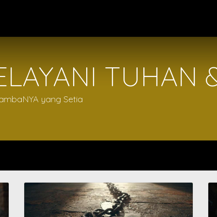
Program Kerja
Blog
Events
Forum
Survey
Cou
ELAYANI TUHAN 
ambaNYA yang Setia