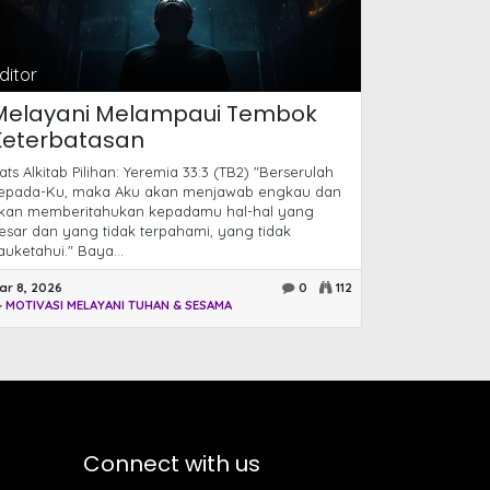
ditor
Melayani Melampaui Tembok
Keterbatasan
ats Alkitab Pilihan: Yeremia 33:3 (TB2) "Berserulah
epada-Ku, maka Aku akan menjawab engkau dan
kan memberitahukan kepadamu hal-hal yang
esar dan yang tidak terpahami, yang tidak
auketahui." Baya...
ar 8, 2026
0
112
MOTIVASI MELAYANI TUHAN & SESAMA
Connect with us