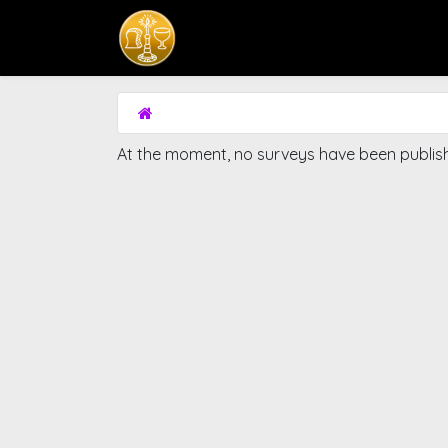
Home
Komisi
At the moment, no surveys have been publis