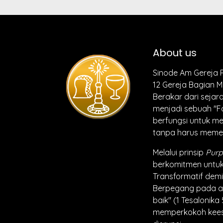
About us
Sinode Am Gereja P
12 Gereja Bagian M
Berakar dari sejar
menjadi sebuah "F
berfungsi untuk m
tanpa harus meme
Melalui prinsip
Purp
berkomitmen untuk
Transformatif demi
Berpegang pada am
baik" (1 Tesalonika
memperkokoh keesa